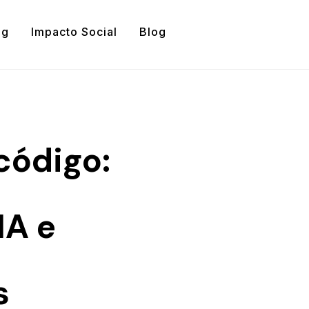
ng
Impacto Social
Blog
código:
IA e
s