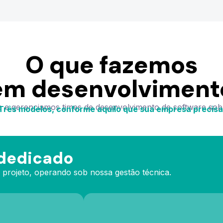
O que fazemos
em desenvolviment
e gerenciamos times de desenvolvimento de software so
Três modelos, conforme aquilo que sua empresa precisa
dedicado
 projeto, operando sob nossa gestão técnica.