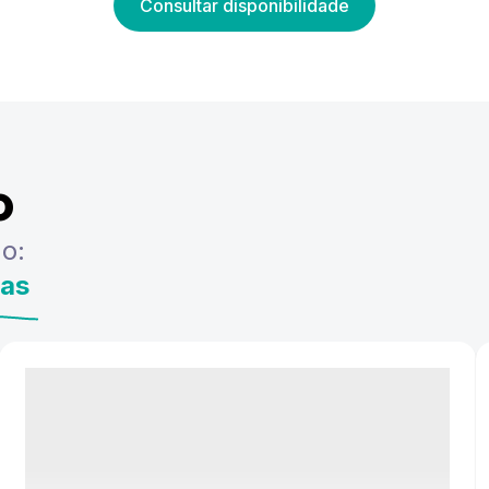
Consultar disponibilidade
o
o:
ras
2