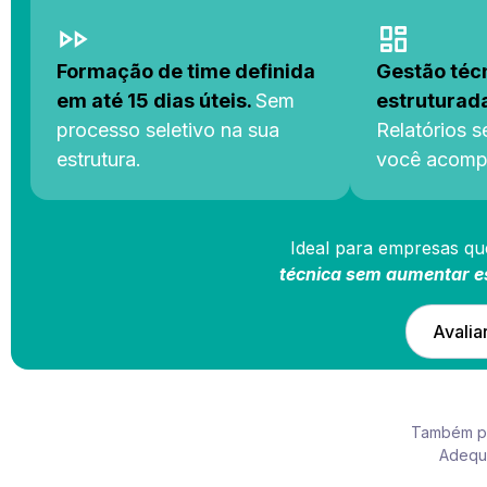
Formação de time definida
Gestão téc
em até 15 dias úteis.
Sem
estruturada
processo seletivo na sua
Relatórios s
estrutura.
você acompa
Ideal para empresas qu
técnica sem aumentar e
Avalia
Também po
Adequa