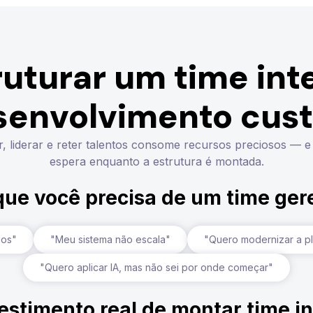
ruturar um time int
senvolvimento cust
r, liderar e reter talentos consome recursos preciosos — e
espera enquanto a estrutura é montada.
que você precisa de um time ge
dos"
"Meu sistema não escala"
"Quero modernizar a p
"Quero aplicar IA, mas não sei por onde começar"
estimento real de montar time i