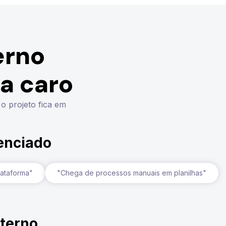
erno
a caro
 o projeto fica em
renciado
lataforma"
"Chega de processos manuais em planilhas"
nterno