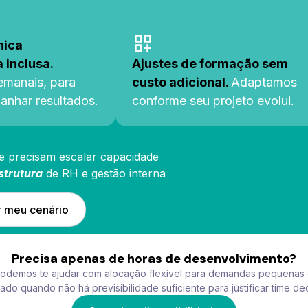
nica
 inclusa.
Ajustes de formação sem
emanais, para
custo adicional.
Adaptamos
nhar resultados.
conforme seu projeto evolui.
e precisam escalar capacidade
strutura
de RH e gestão interna
r meu cenário
Precisa apenas de horas de desenvolvimento?
demos te ajudar com alocação flexível para demandas pequenas e
do quando não há previsibilidade suficiente para justificar time de