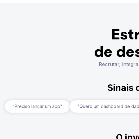
Est
de de
Recrutar, integra
Sinais 
"Preciso lançar um app"
"Quero um dashboard de da
O inv